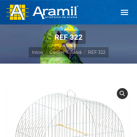
REF 322
Você está aqui:
Início
Gaiolas
Sabiá
REF 322